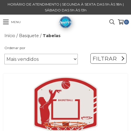
HORÁRIO DE ATENDIMENTO | SEGUNDA À SEXTA DAS 9h ÀS 18h |
SÁBADO DAS 9h ÀS 13h
MENU
0
Início
/
Basquete
/
Tabelas
Ordenar por
FILTRAR