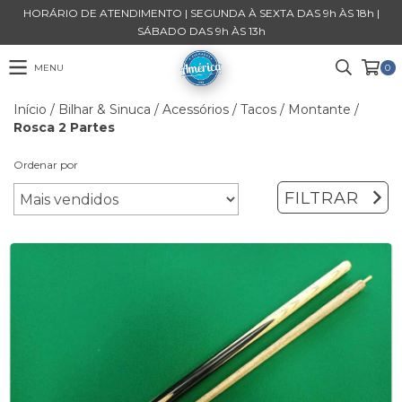
HORÁRIO DE ATENDIMENTO | SEGUNDA À SEXTA DAS 9h ÀS 18h |
SÁBADO DAS 9h ÀS 13h
MENU
0
Início
/
Bilhar & Sinuca
/
Acessórios
/
Tacos
/
Montante
/
Rosca 2 Partes
Ordenar por
FILTRAR