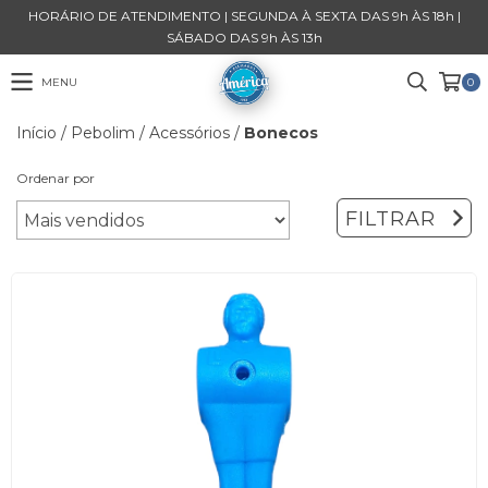
HORÁRIO DE ATENDIMENTO | SEGUNDA À SEXTA DAS 9h ÀS 18h |
SÁBADO DAS 9h ÀS 13h
MENU
0
Início
/
Pebolim
/
Acessórios
/
Bonecos
Ordenar por
FILTRAR