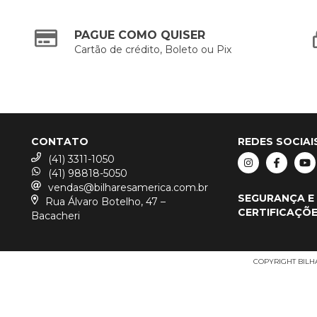
PAGUE COMO QUISER
Cartão de crédito, Boleto ou Pix
CONTATO
REDES SOCIAI
(41) 3311-1050
(41) 98818-5050
vendas@bilharesamerica.com.br
SEGURANÇA E
Rua Álvaro Botelho, 47 –
CERTIFICAÇÕ
Bacacheri
COPYRIGHT BILHA