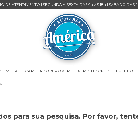
O DE ATENDIMENTO | SEGUNDA À SEXTA DAS 9h ÀS 18h | SÁBADO DAS 9h
 DE MESA
CARTEADO & POKER
AERO HOCKEY
FUTEBOL
s
os para sua pesquisa. Por favor, tente