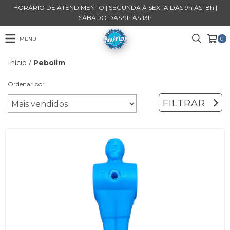
HORÁRIO DE ATENDIMENTO | SEGUNDA À SEXTA DAS 9h ÀS 18h |
SÁBADO DAS 9h ÀS 13h
MENU
0
Início
/
Pebolim
Ordenar por
FILTRAR